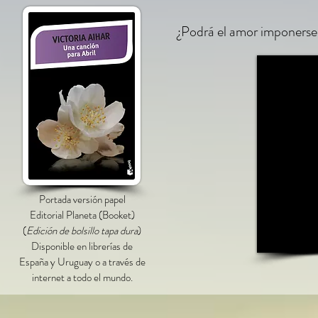
¿Podrá el amor imponerse 
Portada versión papel
Editorial Planeta (Booket)
(
Edición de bolsillo tapa dura
)
Disponible en librerías de
España y Uruguay o a través de
internet a todo el mundo.